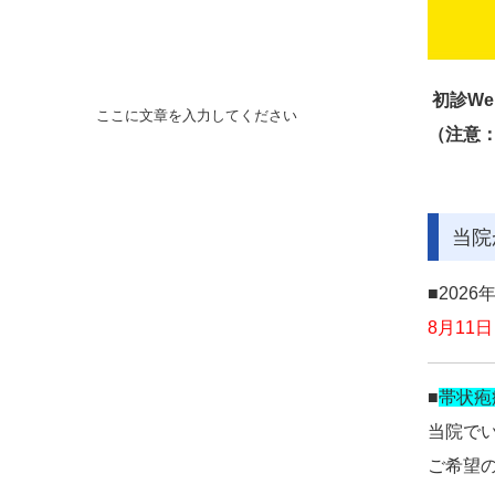
初診W
ここに文章を入力してください
（注意
当院
■202
8月11
■
帯状疱
当院で
ご希望