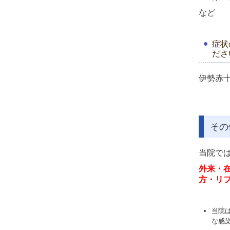
など
症状
ださ
伊勢赤
その
当院で
外来・
方・リ
当院
な感