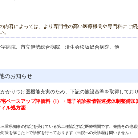
の内容によっては、より専門性の高い医療機関や専門科にご紹
い。
十字病院、市立伊勢総合病院、済生会松坂総合病院、他
他のお知らせ
はかかりつけ医機能充実のため、下記の施設基準を取得してお
在宅ベースアップ評価料（
Ⅰ
）・
電子的診療情報連携体制整備加
フィル処方箋
は三重県知事の指定を受けている第二種協定指定医療機関です。発熱その他感
染対策を講じた上で診察を行っております（当院への受診歴は問いません）