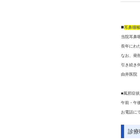
■
耳鼻咽
当院耳鼻咽
長年にわ
なお、発
引き続き
由井医院
■風邪症
午前・午後
お電話に
診療