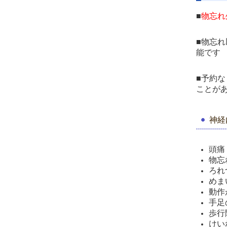
■
物忘れ
■物忘
能です
■予約
ことが
神経
頭痛
物忘
ろれ
めま
動作
手足
歩行
けい