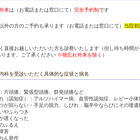
外来
は（お電話または窓口にて）
完全予約制
です
れ以外の方のご予約も承ります（お電話または窓口にて）
当院初
なく直接お越しいただいた方も診察いたします（但し待ち時間が
あります。ご了承ください
※物忘れ外来を除く
）
内科を受診いただく具体的な症状と病名
：片頭痛、緊張型頭痛、群発頭痛など
れ（認知症）：アルツハイマー病、血管性認知症、レビー小体
つが回らない・手足の脱力、しびれ：脳卒中ならびにその後遺
いやふらつき
が遅くなった
のふるえ
障害
れん発作