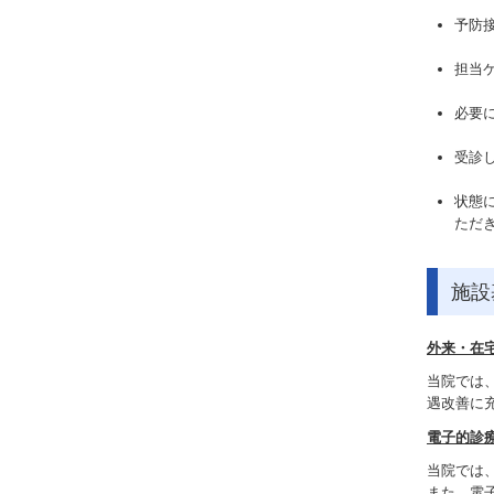
予防
担当
必要
受診
状態
ただ
施設
外来・在
当院では
遇改善に
電子的診
当院では
また、電