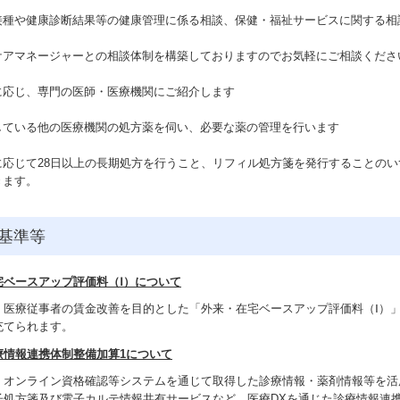
接種や健康診断結果等の健康管理に係る相談、保健・福祉サービスに関する相
ケアマネージャーとの相談体制を構築しておりますのでお気軽にご相談くださ
に応じ、専門の医師・医療機関にご紹介します
している他の医療機関の処方薬を伺い、必要な薬の管理を行います
に応じて28日以上の長期処方を行うこと、リフィル処方箋を発行することの
きます。
基準等
宅ベースアップ評価料（
Ⅰ
）について
、医療従事者の賃金改善を目的とした「外来・在宅ベースアップ評価料（
Ⅰ
）
充てられます。
療情報連携体制整備加算
1
について
、オンライン資格確認等システムを通じて取得した診療情報・薬剤情報等を活
子処方箋及び電子カルテ情報共有サービスなど、医療
DX
を通じた診療情報連