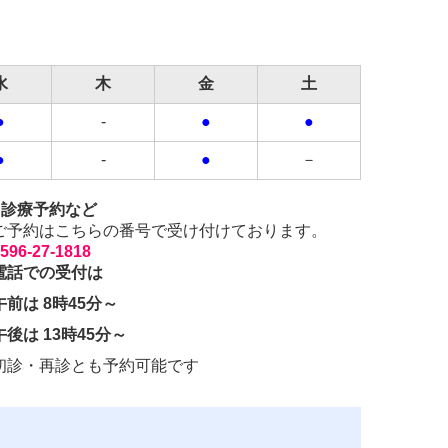
水
木
金
土
●
-
●
●
●
-
●
－
■診療予約など
ご予約はこちらの番号で受け付けております。
596-27-1818
電話での受付は
午前は 8時45分～
午後は 13時45分～
初診・再診とも予約可能です